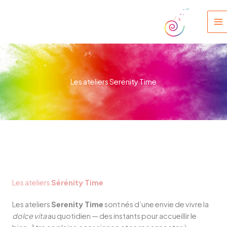
Skip
to
content
Les ateliers Serenity Time
Les ateliers
Sérénity Time
Les ateliers
Serenity Time
sont nés d’une envie de vivre la
dolce vita
au quotidien — des instants pour accueillir le